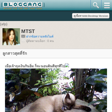
{afp}
MTST
ฝากข้อความหลังไมค์
ผู้ติดตามบล็อก : 0 คน
ลูกสาวสุดที่รัก
เมื่อเจ้าถุงเงินกินอิ่ม ก็จะนอนฝันดีทุกทีไป